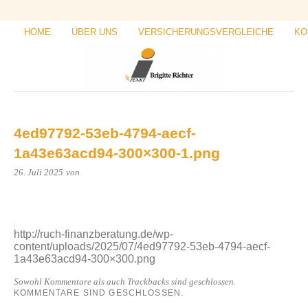
HOME
ÜBER UNS
VERSICHERUNGSVERGLEICHE
KO
4ed97792-53eb-4794-aecf-
1a43e63acd94-300×300-1.png
26. Juli 2025
von
http://ruch-finanzberatung.de/wp-
content/uploads/2025/07/4ed97792-53eb-4794-aecf-
1a43e63acd94-300×300.png
Sowohl Kommentare als auch Trackbacks sind geschlossen.
KOMMENTARE SIND GESCHLOSSEN.