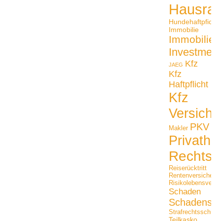
Hausrat
Hundehaftpficht
Immobilie
Immobilien
Investmen
Kfz
JAEG
Kfz
Haftpflicht
Kfz
Versiche
PKV
Makler
Privathaf
Rechtss
Reiserücktritt
Rentenversicheru
Risikolebensversi
Schaden
Schadensfäl
Strafrechtsschutz
Teilkasko