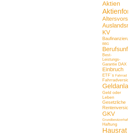
Aktien
Aktienfon
Altersvorso
Auslandsrei
KV
Baufinanzierung
BBG
Berufsunfäh
Best-
Leistungs-
DAX
Garantie
Einbruch
ETF´s
Fahrrad
Fahrradversiche
Geldanlag
Geld oder
Leben
Gesetzliche
Rentenversiche
GKV
Grundbesitzerhaftpfli
Haftung
Hausrat