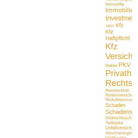
Immobilie
Immobilien
Investmen
Kfz
JAEG
Kfz
Haftpflicht
Kfz
Versiche
PKV
Makler
Privathaf
Rechtss
Reiserücktritt
Rentenversicheru
Risikolebensversi
Schaden
Schadensfäl
Strafrechtsschutz
Teilkasko
Unfallversicher
Versicherungsmak
Vollkasko