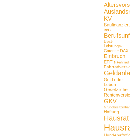
Altersvorso
Auslandsrei
KV
Baufinanzierung
BBG
Berufsunfäh
Best-
Leistungs-
DAX
Garantie
Einbruch
ETF´s
Fahrrad
Fahrradversiche
Geldanlag
Geld oder
Leben
Gesetzliche
Rentenversiche
GKV
Grundbesitzerhaftpfli
Haftung
Hausrat
Hausrat
Hundehaftpficht