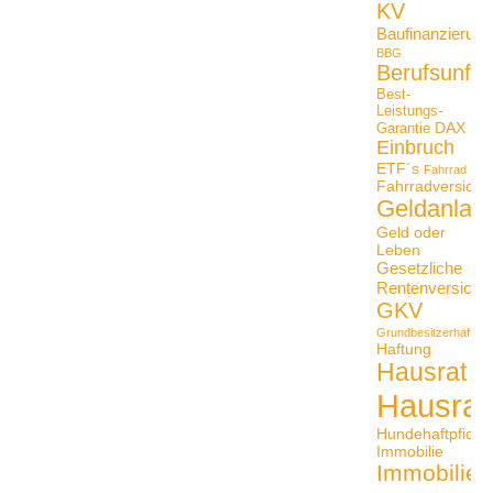
KV
Baufinanzierung
BBG
Berufsunfäh
Best-
Leistungs-
DAX
Garantie
Einbruch
ETF´s
Fahrrad
Fahrradversiche
Geldanlag
Geld oder
Leben
Gesetzliche
Rentenversiche
GKV
Grundbesitzerhaftpfli
Haftung
Hausrat
Hausrat
Hundehaftpficht
Immobilie
Immobilien