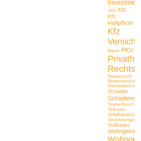
Investmen
Kfz
JAEG
Kfz
Haftpflicht
Kfz
Versiche
PKV
Makler
Privathaf
Rechtss
Reiserücktritt
Rentenversicheru
Risikolebensversi
Schaden
Schadensfäl
Strafrechtsschutz
Teilkasko
Unfallversicher
Versicherungsmak
Vollkasko
Wohngebäu
Wohngeb