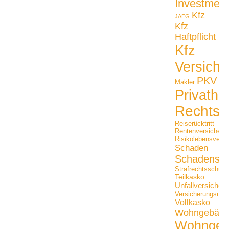
Investmen
Kfz
JAEG
Kfz
Haftpflicht
Kfz
Versiche
PKV
Makler
Privathaf
Rechtss
Reiserücktritt
Rentenversicheru
Risikolebensversi
Schaden
Schadensfäl
Strafrechtsschutz
Teilkasko
Unfallversicher
Versicherungsmak
Vollkasko
Wohngebäu
Wohngeb