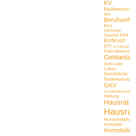
KV
Baufinanzierung
BBG
Berufsunfäh
Best-
Leistungs-
DAX
Garantie
Einbruch
ETF´s
Fahrrad
Fahrradversiche
Geldanlag
Geld oder
Leben
Gesetzliche
Rentenversiche
GKV
Grundbesitzerhaftpfli
Haftung
Hausrat
Hausrat
Hundehaftpficht
Immobilie
Immobilien