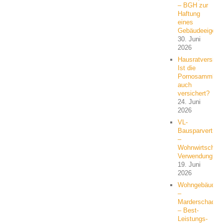
– BGH zur
Haftung
eines
Gebäudeeigent
30. Juni
2026
Hausratversich
Ist die
Pornosammlun
auch
versichert?
24. Juni
2026
VL-
Bausparvertrag
–
Wohnwirtschaft
Verwendung?
19. Juni
2026
Wohngebäude
–
Marderschaden
– Best-
Leistungs-