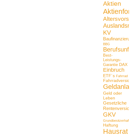
Aktien
Aktienfon
Altersvorso
Auslandsrei
KV
Baufinanzierung
BBG
Berufsunfäh
Best-
Leistungs-
DAX
Garantie
Einbruch
ETF´s
Fahrrad
Fahrradversiche
Geldanlag
Geld oder
Leben
Gesetzliche
Rentenversiche
GKV
Grundbesitzerhaftpfli
Haftung
Hausrat