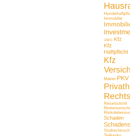
Hausrat
Hundehaftpficht
Immobilie
Immobilien
Investmen
Kfz
JAEG
Kfz
Haftpflicht
Kfz
Versiche
PKV
Makler
Privathaf
Rechtss
Reiserücktritt
Rentenversicheru
Risikolebensversi
Schaden
Schadensfäl
Strafrechtsschutz
Teilkasko