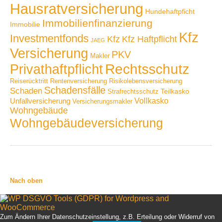
Hausratversicherung
Hundehaftpficht
Immobilienfinanzierung
Immobilie
Kfz
Investmentfonds
Kfz
Kfz Haftpflicht
JAEG
Versicherung
PKV
Makler
Privathaftpflicht
Rechtsschutz
Reiserücktritt
Rentenversicherung
Risikolebensversicherung
Schadensfälle
Schaden
Teilkasko
Strafrechtsschutz
Vollkasko
Unfallversicherung
Versicherungsmakler
Wohngebäude
Wohngebäudeversicherung
Nach oben
Zum Ändern Ihrer Datenschutzeinstellung, z.B. Erteilung oder Widerruf von