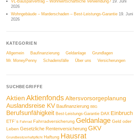
VL-Bausparvertrag – Wohnwirtschaftliche Verwendung?
19. Juni
2026
Wohngebäude – Marderschaden – Best-Leistungs-Garantie
19. Juni
2026
KATEGORIEN
Allgemein
Baufinanzierung
Geldanlage
Grundlagen
Mr. MoneyPenny
Schadensfälle
Über uns
Versicherungen
SUCHBEGRIFFE
Aktienfonds
Aktien
Altersvorsorgeplanung
Auslandsreise KV
Baufinanzierung
BBG
Berufsunfähigkeit
Einbruch
DAX
Best-Leistungs-Garantie
Geldanlage
ETF´s
Fahrradversicherung
Geld oder
Fahrrad
GKV
Gesetzliche Rentenversicherung
Leben
Hausrat
Haftung
Grundbesitzerhaftpflicht