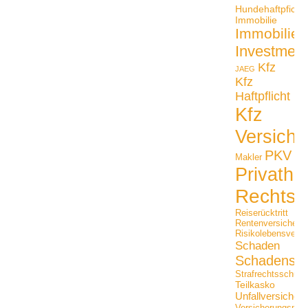
Hundehaftpficht
Immobilie
Immobilien
Investmen
Kfz
JAEG
Kfz
Haftpflicht
Kfz
Versiche
PKV
Makler
Privathaf
Rechtss
Reiserücktritt
Rentenversicheru
Risikolebensversi
Schaden
Schadensfäl
Strafrechtsschutz
Teilkasko
Unfallversicher
Versicherungsmak