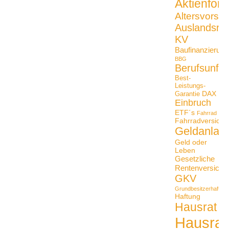
Aktienfon
Altersvorso
Auslandsrei
KV
Baufinanzierung
BBG
Berufsunfäh
Best-
Leistungs-
DAX
Garantie
Einbruch
ETF´s
Fahrrad
Fahrradversiche
Geldanlag
Geld oder
Leben
Gesetzliche
Rentenversiche
GKV
Grundbesitzerhaftpfli
Haftung
Hausrat
Hausrat