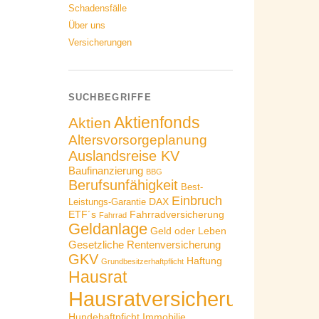
Schadensfälle
Über uns
Versicherungen
SUCHBEGRIFFE
Aktienfonds
Aktien
Altersvorsorgeplanung
Auslandsreise KV
Baufinanzierung
BBG
Berufsunfähigkeit
Best-
Einbruch
DAX
Leistungs-Garantie
ETF´s
Fahrradversicherung
Fahrrad
Geldanlage
Geld oder Leben
Gesetzliche Rentenversicherung
GKV
Haftung
Grundbesitzerhaftpflicht
Hausrat
Hausratversicherung
Hundehaftpficht
Immobilie