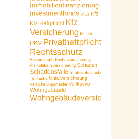
Immobilienfinanzierung
Investmentfonds
Kfz
JAEG
Kfz
Kfz Haftpflicht
Versicherung
Makler
Privathaftpflicht
PKV
Rechtsschutz
Reiserücktritt
Rentenversicherung
Schaden
Risikolebensversicherung
Schadensfälle
Strafrechtsschutz
Unfallversicherung
Teilkasko
Vollkasko
Versicherungsmakler
Wohngebäude
Wohngebäudeversicherung