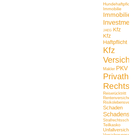
Hundehaftpficht
Immobilie
Immobilien
Investmen
Kfz
JAEG
Kfz
Haftpflicht
Kfz
Versiche
PKV
Makler
Privathaf
Rechtss
Reiserücktritt
Rentenversicheru
Risikolebensversi
Schaden
Schadensfäl
Strafrechtsschutz
Teilkasko
Unfallversicher
Versicherungsmak