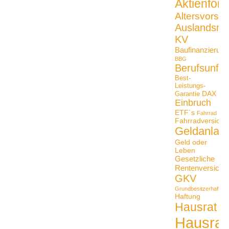
Aktienfon
Altersvorso
Auslandsrei
KV
Baufinanzierung
BBG
Berufsunfäh
Best-
Leistungs-
DAX
Garantie
Einbruch
ETF´s
Fahrrad
Fahrradversiche
Geldanlag
Geld oder
Leben
Gesetzliche
Rentenversiche
GKV
Grundbesitzerhaftpfli
Haftung
Hausrat
Hausrat