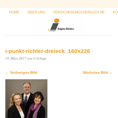
HOME
ÜBER UNS
VERSICHERUNGSVERGLEICHE
KO
i-punkt-richter-dreieck_160x226
19. März 2017
von G.Schugt
← Vorheriges Bild
Nächstes Bild →