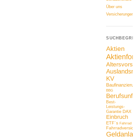
Über uns
Versicherungen
SUCHBEGRIF
Aktien
Aktienfon
Altersvorso
Auslandsrei
KV
Baufinanzierung
BBG
Berufsunfäh
Best-
Leistungs-
DAX
Garantie
Einbruch
ETF´s
Fahrrad
Fahrradversiche
Geldanlag