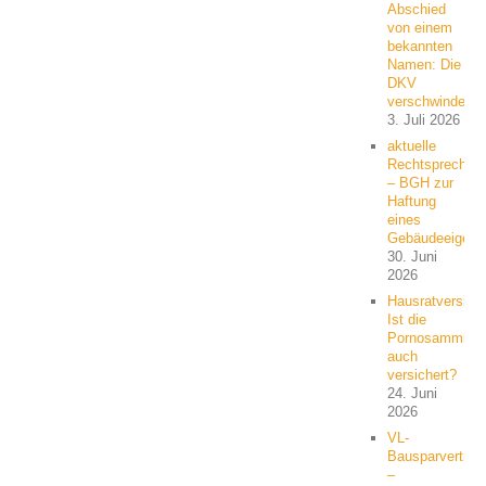
Abschied
von einem
bekannten
Namen: Die
DKV
verschwindet
3. Juli 2026
aktuelle
Rechtsprechun
– BGH zur
Haftung
eines
Gebäudeeigent
30. Juni
2026
Hausratversich
Ist die
Pornosammlun
auch
versichert?
24. Juni
2026
VL-
Bausparvertrag
–