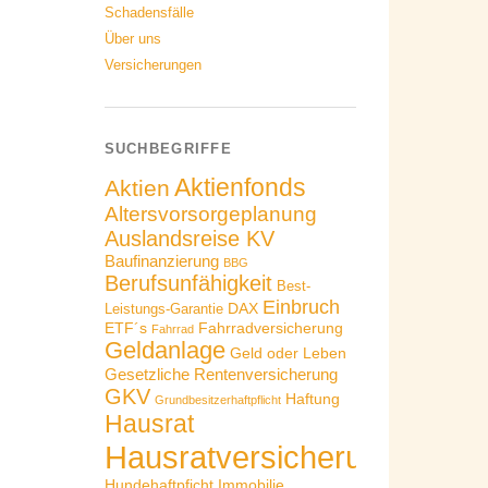
Schadensfälle
Über uns
Versicherungen
SUCHBEGRIFFE
Aktienfonds
Aktien
Altersvorsorgeplanung
Auslandsreise KV
Baufinanzierung
BBG
Berufsunfähigkeit
Best-
Einbruch
DAX
Leistungs-Garantie
ETF´s
Fahrradversicherung
Fahrrad
Geldanlage
Geld oder Leben
Gesetzliche Rentenversicherung
GKV
Haftung
Grundbesitzerhaftpflicht
Hausrat
Hausratversicherung
Hundehaftpficht
Immobilie