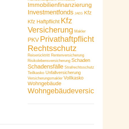
Immobilienfinanzierung
Investmentfonds
Kfz
JAEG
Kfz
Kfz Haftpflicht
Versicherung
Makler
Privathaftpflicht
PKV
Rechtsschutz
Reiserücktritt
Rentenversicherung
Schaden
Risikolebensversicherung
Schadensfälle
Strafrechtsschutz
Unfallversicherung
Teilkasko
Vollkasko
Versicherungsmakler
Wohngebäude
Wohngebäudeversicherung