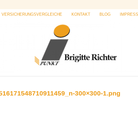
VERSICHERUNGSVERGLEICHE
KONTAKT
BLOG
IMPRES
516171548710911459_n-300×300-1.png