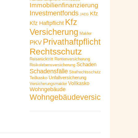
Immobilienfinanzierung
Investmentfonds
Kfz
JAEG
Kfz
Kfz Haftpflicht
Versicherung
Makler
Privathaftpflicht
PKV
Rechtsschutz
Reiserücktritt
Rentenversicherung
Schaden
Risikolebensversicherung
Schadensfälle
Strafrechtsschutz
Unfallversicherung
Teilkasko
Vollkasko
Versicherungsmakler
Wohngebäude
Wohngebäudeversicherung