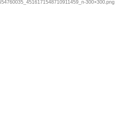
16654760035_4516171548710911459_n-300×300.png