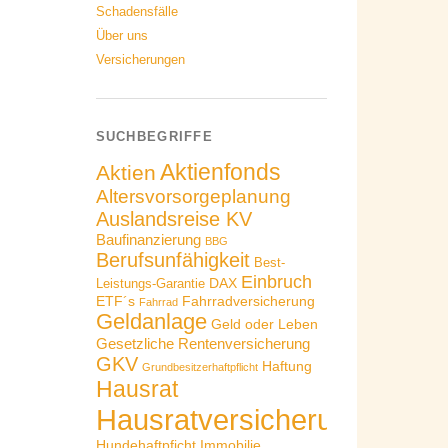
Schadensfälle
Über uns
Versicherungen
SUCHBEGRIFFE
Aktienfonds
Aktien
Altersvorsorgeplanung
Auslandsreise KV
Baufinanzierung
BBG
Berufsunfähigkeit
Best-
Einbruch
DAX
Leistungs-Garantie
ETF´s
Fahrradversicherung
Fahrrad
Geldanlage
Geld oder Leben
Gesetzliche Rentenversicherung
GKV
Haftung
Grundbesitzerhaftpflicht
Hausrat
Hausratversicherung
Hundehaftpficht
Immobilie