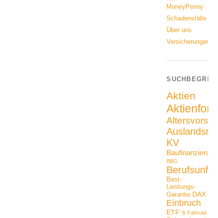
MoneyPenny
Schadensfälle
Über uns
Versicherungen
SUCHBEGRIF
Aktien
Aktienfon
Altersvorso
Auslandsrei
KV
Baufinanzierung
BBG
Berufsunfäh
Best-
Leistungs-
DAX
Garantie
Einbruch
ETF´s
Fahrrad