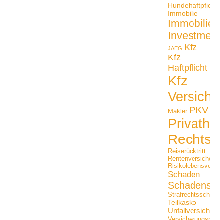
Hundehaftpficht
Immobilie
Immobilien
Investmen
Kfz
JAEG
Kfz
Haftpflicht
Kfz
Versiche
PKV
Makler
Privathaf
Rechtss
Reiserücktritt
Rentenversicheru
Risikolebensversi
Schaden
Schadensfäl
Strafrechtsschutz
Teilkasko
Unfallversicher
Versicherungsmak