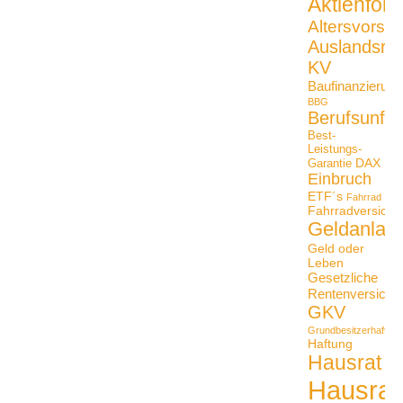
Aktienfon
Altersvorso
Auslandsrei
KV
Baufinanzierung
BBG
Berufsunfäh
Best-
Leistungs-
DAX
Garantie
Einbruch
ETF´s
Fahrrad
Fahrradversiche
Geldanlag
Geld oder
Leben
Gesetzliche
Rentenversiche
GKV
Grundbesitzerhaftpfli
Haftung
Hausrat
Hausrat