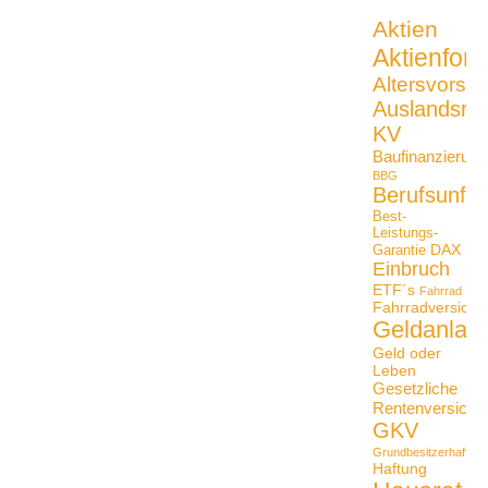
Aktien
Aktienfon
Altersvorso
Auslandsrei
KV
Baufinanzierung
BBG
Berufsunfäh
Best-
Leistungs-
DAX
Garantie
Einbruch
ETF´s
Fahrrad
Fahrradversiche
Geldanlag
Geld oder
Leben
Gesetzliche
Rentenversiche
GKV
Grundbesitzerhaftpfli
Haftung