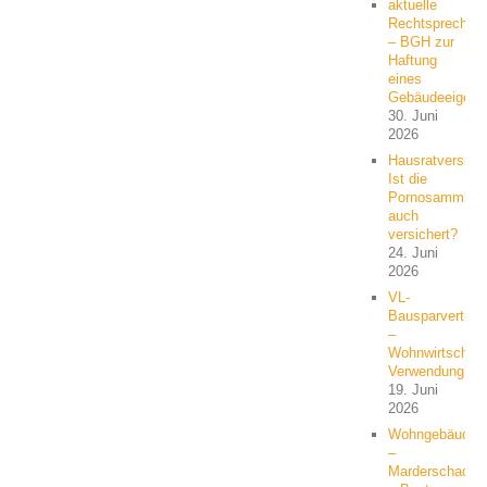
aktuelle
Rechtsprechun
– BGH zur
Haftung
eines
Gebäudeeigent
30. Juni
2026
Hausratversich
Ist die
Pornosammlun
auch
versichert?
24. Juni
2026
VL-
Bausparvertrag
–
Wohnwirtschaft
Verwendung?
19. Juni
2026
Wohngebäude
–
Marderschaden