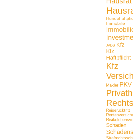
Hausrat
Hausrat
Hundehaftpficht
Immobilie
Immobilien
Investmen
Kfz
JAEG
Kfz
Haftpflicht
Kfz
Versiche
PKV
Makler
Privathaf
Rechtss
Reiserücktritt
Rentenversicheru
Risikolebensversi
Schaden
Schadensfäl
Strafrechtsschutz