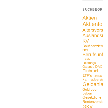
SUCHBEGRIF
Aktien
Aktienfon
Altersvorso
Auslandsrei
KV
Baufinanzierung
BBG
Berufsunfäh
Best-
Leistungs-
DAX
Garantie
Einbruch
ETF´s
Fahrrad
Fahrradversiche
Geldanlag
Geld oder
Leben
Gesetzliche
Rentenversiche
GKV