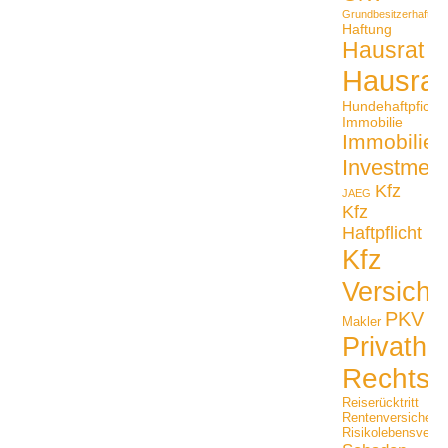
Grundbesitzerhaftpfli
Haftung
Hausrat
Hausrat
Hundehaftpficht
Immobilie
Immobilien
Investmen
Kfz
JAEG
Kfz
Haftpflicht
Kfz
Versiche
PKV
Makler
Privathaf
Rechtss
Reiserücktritt
Rentenversicheru
Risikolebensversi