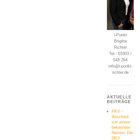
i-Punkt
Brigitte
Richter
Tel.: 03303 /
548 264
info@i-punkt-
richter.de
AKTUELLE
BEITRÄGE
PKV –
Abschied
von einem
bekannten
Namen: Die
DKV