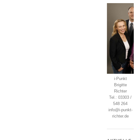
i-Punkt
Brigitte
Richter
Tel.: 03303 /
548 264
info@i-punkt-
richter.de