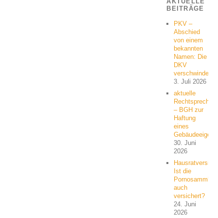
AKTUELLE
BEITRÄGE
PKV –
Abschied
von einem
bekannten
Namen: Die
DKV
verschwindet
3. Juli 2026
aktuelle
Rechtsprechun
– BGH zur
Haftung
eines
Gebäudeeigent
30. Juni
2026
Hausratversich
Ist die
Pornosammlun
auch
versichert?
24. Juni
2026