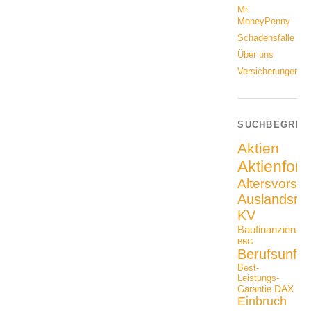
Mr.
MoneyPenny
Schadensfälle
Über uns
Versicherungen
SUCHBEGRIF
Aktien
Aktienfon
Altersvorso
Auslandsrei
KV
Baufinanzierung
BBG
Berufsunfäh
Best-
Leistungs-
DAX
Garantie
Einbruch