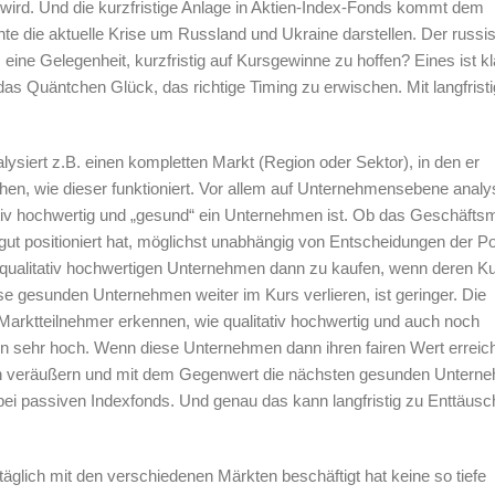
wird. Und die kurzfristige Anlage in Aktien-Index-Fonds kommt dem
te die aktuelle Krise um Russland und Ukraine darstellen. Der russi
s eine Gelegenheit, kurzfristig auf Kursgewinne zu hoffen? Eines ist kl
das Quäntchen Glück, das richtige Timing zu erwischen. Mit langfristi
siert z.B. einen kompletten Markt (Region oder Sektor), in den er
en, wie dieser funktioniert. Vor allem auf Unternehmensebene analys
tiv hochwertig und „gesund“ ein Unternehmen ist. Ob das Geschäfts
 gut positioniert hat, möglichst unabhängig von Entscheidungen der Pol
 qualitativ hochwertigen Unternehmen dann zu kaufen, wenn deren K
se gesunden Unternehmen weiter im Kurs verlieren, ist geringer. Die
arktteilnehmer erkennen, wie qualitativ hochwertig und auch noch
n sehr hoch. Wenn diese Unternehmen dann ihren fairen Wert erreic
en veräußern und mit dem Gegenwert die nächsten gesunden Untern
ll bei passiven Indexfonds. Und genau das kann langfristig zu Enttäus
 täglich mit den verschiedenen Märkten beschäftigt hat keine so tiefe