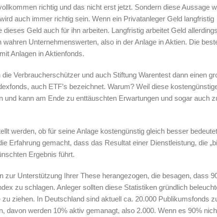
ollkommen richtig und das nicht erst jetzt. Sondern diese Aussage w
wird auch immer richtig sein. Wenn ein Privatanleger Geld langfristig
 dieses Geld auch für ihn arbeiten. Langfristig arbeitet Geld allerdings
 in wahren Unternehmenswerten, also in der Anlage in Aktien. Die best
mit Anlagen in Aktienfonds.
hen die Verbraucherschützer und auch Stiftung Warentest dann einen g
ndexfonds, auch ETF’s bezeichnet. Warum? Weil diese kostengünstige
z an und kann am Ende zu enttäuschten Erwartungen und sogar auch z
tellt werden, ob für seine Anlage kostengünstig gleich besser bedeute
ie Erfahrung gemacht, dass das Resultat einer Dienstleistung, die „bill
nschten Ergebnis führt.
n zur Unterstützung Ihrer These herangezogen, die besagen, dass 9
ndex zu schlagen. Anleger sollten diese Statistiken gründlich beleuch
ge zu ziehen. In Deutschland sind aktuell ca. 20.000 Publikumsfonds 
n, davon werden 10% aktiv gemanagt, also 2.000. Wenn es 90% nich