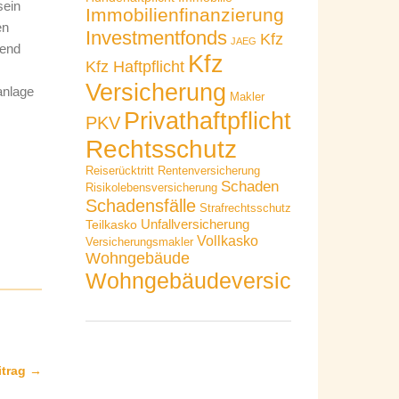
sein
Immobilienfinanzierung
en
Investmentfonds
Kfz
JAEG
ßend
Kfz
Kfz Haftpflicht
Versicherung
anlage
Makler
Privathaftpflicht
PKV
Rechtsschutz
Reiserücktritt
Rentenversicherung
Schaden
Risikolebensversicherung
Schadensfälle
Strafrechtsschutz
Unfallversicherung
Teilkasko
Vollkasko
Versicherungsmakler
Wohngebäude
Wohngebäudeversicherung
itrag →