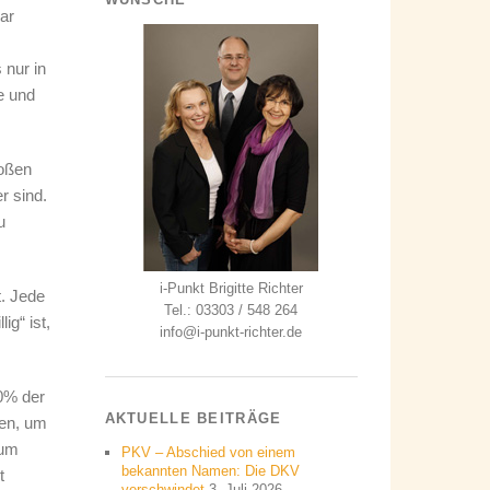
ar
 nur in
e und
roßen
r sind.
u
i-Punkt Brigitte Richter
t. Jede
Tel.: 03303 / 548 264
ig“ ist,
info@i-punkt-richter.de
0% der
AKTUELLE BEITRÄGE
ten, um
zum
PKV – Abschied von einem
bekannten Namen: Die DKV
t
verschwindet
3. Juli 2026