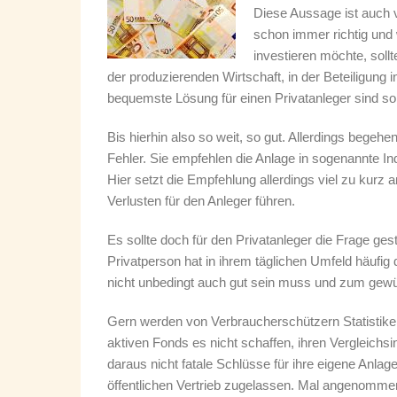
Diese Aussage ist auch v
schon immer richtig und 
investieren möchte, sollte
der produzierenden Wirtschaft, in der Beteiligung
bequemste Lösung für einen Privatanleger sind so
Bis hierhin also so weit, so gut. Allerdings bege
Fehler. Sie empfehlen die Anlage in sogenannte I
Hier setzt die Empfehlung allerdings viel zu kur
Verlusten für den Anleger führen.
Es sollte doch für den Privatanleger die Frage ges
Privatperson hat in ihrem täglichen Umfeld häufig d
nicht unbedingt auch gut sein muss und zum gewü
Gern werden von Verbraucherschützern Statistike
aktiven Fonds es nicht schaffen, ihren Vergleichsi
daraus nicht fatale Schlüsse für ihre eigene Anla
öffentlichen Vertrieb zugelassen. Mal angenomme