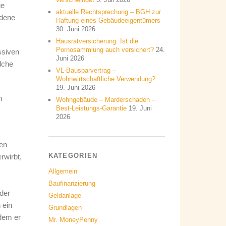
ie
aktuelle Rechtsprechung – BGH zur
edene
Haftung eines Gebäudeeigentümers
30. Juni 2026
Hausratversicherung: Ist die
Pornosammlung auch versichert?
24.
ssiven
Juni 2026
lche
VL-Bausparvertrag –
Wohnwirtschaftliche Verwendung?
19. Juni 2026
n
Wohngebäude – Marderschaden –
Best-Leistungs-Garantie
19. Juni
2026
nen
KATEGORIEN
rwirbt,
Allgemein
Baufinanzierung
 der
Geldanlage
 ein
Grundlagen
 dem er
Mr. MoneyPenny