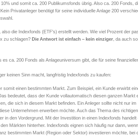
en 10% und somit ca. 200 Publikumsfonds übrig. Also ca. 200 Fonds, d
 Kein Privatanleger benötigt für seine individuelle Anlage 200 verschi
uswahl.
 also die Indexfonds (ETF’s) erstellt werden. Wie viel Prozent der pa
dex zu schlagen?
Die Antwort ist einfach – kein einziger
, da auch so
 es ca. 200 Fonds als Anlageuniversum gibt, die für seine finanzielle
ger keinen Sinn macht, langfristig Indexfonds zu kaufen:
er somit einen bestimmten Markt. Zum Beispiel, ein Kunde erwirbt ei
as bedeutet, dass der Kunde vollautomatisch diesen ganzen Markt e
, die sich in diesem Markt befinden. Ein Anleger sollte nicht nur im
e diese Unternehmen erwerben möchte. Auch das Thema des richtigen
er in den Vordergrund. Mit der Investition in einen Indexfonds handelt
 den Märkten hinterher. Indexfonds eignen sich häufig nur dann, wenn
n ganz bestimmten Markt (Region oder Sektor) investieren möchte, bei