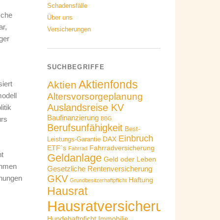
Schadensfälle
sche
Über uns
ar,
Versicherungen
ger
SUCHBEGRIFFE
Aktienfonds
Aktien
iert
modell
Altersvorsorgeplanung
Auslandsreise KV
itik
Baufinanzierung
urs
BBG
Berufsunfähigkeit
Best-
Einbruch
DAX
Leistungs-Garantie
ETF´s
Fahrradversicherung
Fahrrad
ht
Geldanlage
Geld oder Leben
ehmen
Gesetzliche Rentenversicherung
GKV
chungen
Haftung
Grundbesitzerhaftpflicht
Hausrat
Hausratversicherung
Hundehaftpficht
Immobilie