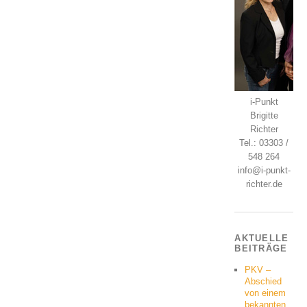
i-Punkt
Brigitte
Richter
Tel.: 03303 /
548 264
info@i-punkt-
richter.de
AKTUELLE
BEITRÄGE
PKV –
Abschied
von einem
bekannten