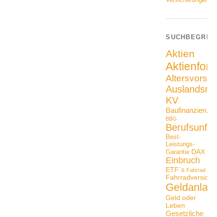
SUCHBEGRIF
Aktien
Aktienfon
Altersvorso
Auslandsrei
KV
Baufinanzierung
BBG
Berufsunfäh
Best-
Leistungs-
DAX
Garantie
Einbruch
ETF´s
Fahrrad
Fahrradversiche
Geldanlag
Geld oder
Leben
Gesetzliche