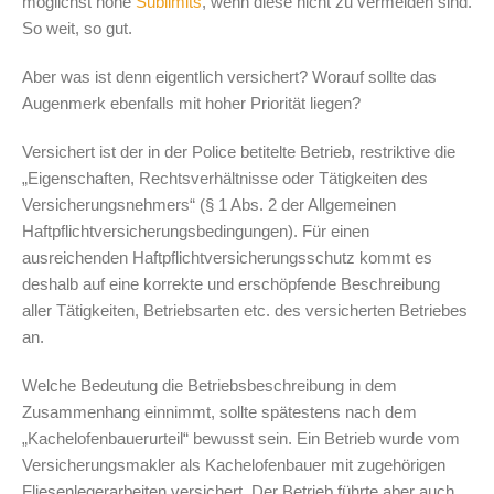
möglichst hohe
Sublimits
, wenn diese nicht zu vermeiden sind.
So weit, so gut.
Aber was ist denn eigentlich versichert? Worauf sollte das
Augenmerk ebenfalls mit hoher Priorität liegen?
Versichert ist der in der Police betitelte Betrieb, restriktive die
„Eigenschaften, Rechtsverhältnisse oder Tätigkeiten des
Versicherungsnehmers“ (§ 1 Abs. 2 der Allgemeinen
Haftpflichtversicherungsbedingungen). Für einen
ausreichenden Haftpflichtversicherungsschutz kommt es
deshalb auf eine korrekte und erschöpfende Beschreibung
aller Tätigkeiten, Betriebsarten etc. des versicherten Betriebes
an.
Welche Bedeutung die Betriebsbeschreibung in dem
Zusammenhang einnimmt, sollte spätestens nach dem
„Kachelofenbauerurteil“ bewusst sein. Ein Betrieb wurde vom
Versicherungsmakler als Kachelofenbauer mit zugehörigen
Fliesenlegerarbeiten versichert. Der Betrieb führte aber auch