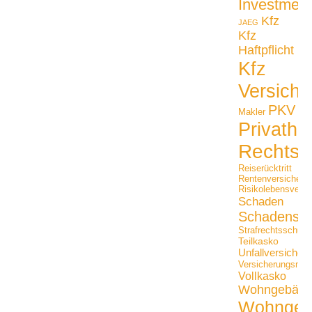
Investmen
Kfz
JAEG
Kfz
Haftpflicht
Kfz
Versiche
PKV
Makler
Privathaf
Rechtss
Reiserücktritt
Rentenversicheru
Risikolebensversi
Schaden
Schadensfäl
Strafrechtsschutz
Teilkasko
Unfallversicher
Versicherungsmak
Vollkasko
Wohngebäu
Wohngeb