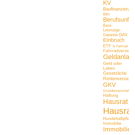
KV
Baufinanzierung
BBG
Berufsunfäh
Best-
Leistungs-
DAX
Garantie
Einbruch
ETF´s
Fahrrad
Fahrradversiche
Geldanlag
Geld oder
Leben
Gesetzliche
Rentenversiche
GKV
Grundbesitzerhaftpfli
Haftung
Hausrat
Hausrat
Hundehaftpficht
Immobilie
Immobilien