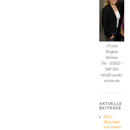
i-Punkt
Brigitte
Richter
Tel.: 03303 /
548 264
info@i-punkt-
richter.de
AKTUELLE
BEITRÄGE
PKV –
Abschied
von einem