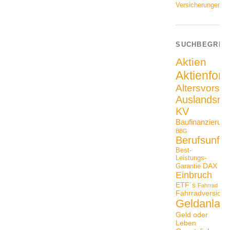
Versicherungen
SUCHBEGRIF
Aktien
Aktienfon
Altersvorso
Auslandsrei
KV
Baufinanzierung
BBG
Berufsunfäh
Best-
Leistungs-
DAX
Garantie
Einbruch
ETF´s
Fahrrad
Fahrradversiche
Geldanlag
Geld oder
Leben