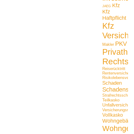
Kfz
JAEG
Kfz
Haftpflicht
Kfz
Versiche
PKV
Makler
Privathaf
Rechtss
Reiserücktritt
Rentenversicheru
Risikolebensversi
Schaden
Schadensfäl
Strafrechtsschutz
Teilkasko
Unfallversicher
Versicherungsmak
Vollkasko
Wohngebäu
Wohngeb