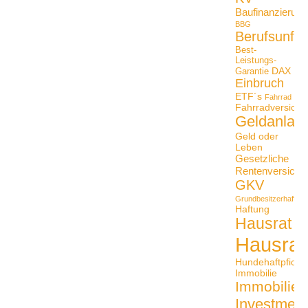
Baufinanzierung
BBG
Berufsunfäh
Best-
Leistungs-
DAX
Garantie
Einbruch
ETF´s
Fahrrad
Fahrradversiche
Geldanlag
Geld oder
Leben
Gesetzliche
Rentenversiche
GKV
Grundbesitzerhaftpfli
Haftung
Hausrat
Hausrat
Hundehaftpficht
Immobilie
Immobilien
Investmen