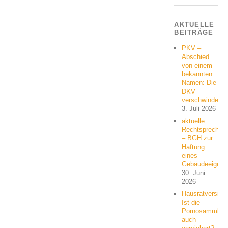
AKTUELLE
BEITRÄGE
PKV –
Abschied
von einem
bekannten
Namen: Die
DKV
verschwindet
3. Juli 2026
aktuelle
Rechtsprechun
– BGH zur
Haftung
eines
Gebäudeeigent
30. Juni
2026
Hausratversich
Ist die
Pornosammlun
auch