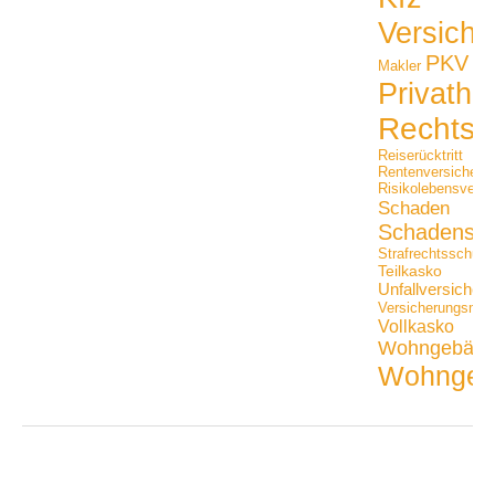
Versiche
PKV
Makler
Privathaf
Rechtss
Reiserücktritt
Rentenversicheru
Risikolebensversi
Schaden
Schadensfäl
Strafrechtsschutz
Teilkasko
Unfallversicher
Versicherungsmak
Vollkasko
Wohngebäu
Wohngeb