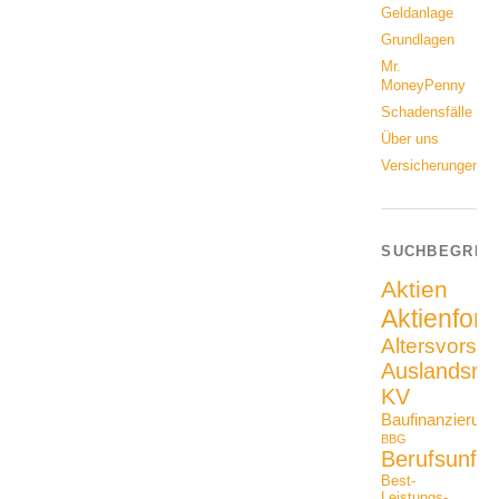
Geldanlage
Grundlagen
Mr.
MoneyPenny
Schadensfälle
Über uns
Versicherungen
SUCHBEGRIF
Aktien
Aktienfon
Altersvorso
Auslandsrei
KV
Baufinanzierung
BBG
Berufsunfäh
Best-
Leistungs-