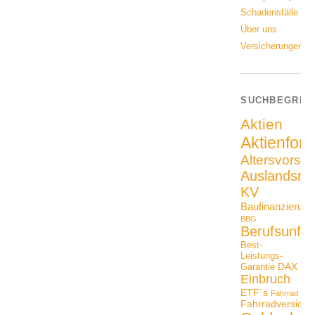
Schadensfälle
Über uns
Versicherungen
SUCHBEGRIF
Aktien
Aktienfon
Altersvorso
Auslandsrei
KV
Baufinanzierung
BBG
Berufsunfäh
Best-
Leistungs-
DAX
Garantie
Einbruch
ETF´s
Fahrrad
Fahrradversiche