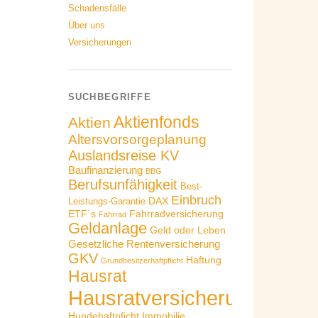
Schadensfälle
Über uns
Versicherungen
SUCHBEGRIFFE
Aktienfonds
Aktien
Altersvorsorgeplanung
Auslandsreise KV
Baufinanzierung
BBG
Berufsunfähigkeit
Best-
Einbruch
DAX
Leistungs-Garantie
ETF´s
Fahrradversicherung
Fahrrad
Geldanlage
Geld oder Leben
Gesetzliche Rentenversicherung
GKV
Haftung
Grundbesitzerhaftpflicht
Hausrat
Hausratversicherung
Hundehaftpficht
Immobilie