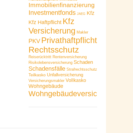
Immobilienfinanzierung
Investmentfonds
Kfz
JAEG
Kfz
Kfz Haftpflicht
Versicherung
Makler
Privathaftpflicht
PKV
Rechtsschutz
Reiserücktritt
Rentenversicherung
Schaden
Risikolebensversicherung
Schadensfälle
Strafrechtsschutz
Unfallversicherung
Teilkasko
Vollkasko
Versicherungsmakler
Wohngebäude
Wohngebäudeversicherung