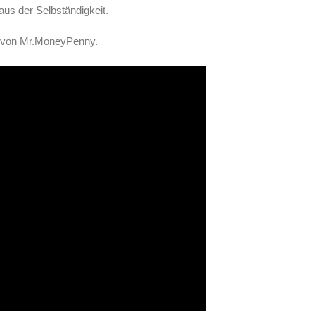
 aus der Selbständigkeit.
ge von Mr.MoneyPenny.