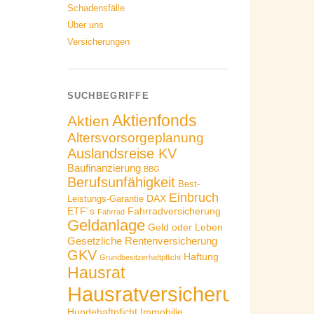
Schadensfälle
Über uns
Versicherungen
SUCHBEGRIFFE
Aktienfonds
Aktien
Altersvorsorgeplanung
Auslandsreise KV
Baufinanzierung
BBG
Berufsunfähigkeit
Best-
Einbruch
DAX
Leistungs-Garantie
ETF´s
Fahrradversicherung
Fahrrad
Geldanlage
Geld oder Leben
Gesetzliche Rentenversicherung
GKV
Haftung
Grundbesitzerhaftpflicht
Hausrat
Hausratversicherung
Hundehaftpficht
Immobilie