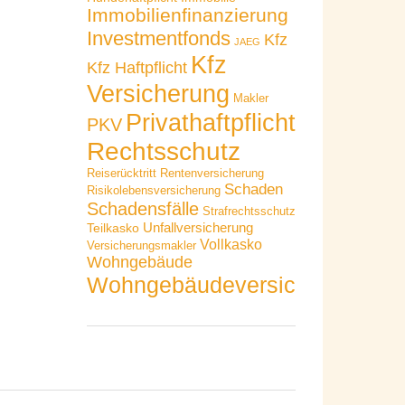
Immobilienfinanzierung
Investmentfonds
Kfz
JAEG
Kfz
Kfz Haftpflicht
Versicherung
Makler
Privathaftpflicht
PKV
Rechtsschutz
Reiserücktritt
Rentenversicherung
Schaden
Risikolebensversicherung
Schadensfälle
Strafrechtsschutz
Unfallversicherung
Teilkasko
Vollkasko
Versicherungsmakler
Wohngebäude
Wohngebäudeversicherung