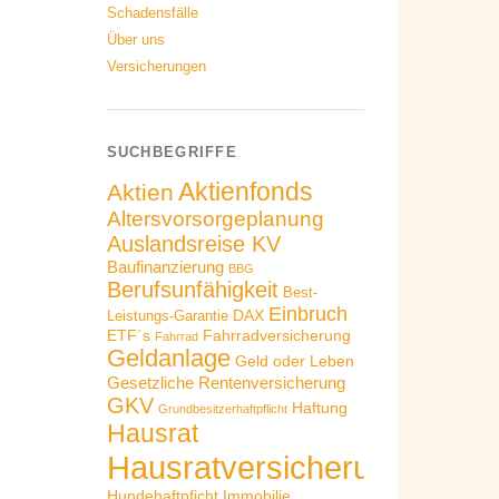
Schadensfälle
Über uns
Versicherungen
SUCHBEGRIFFE
Aktienfonds
Aktien
Altersvorsorgeplanung
Auslandsreise KV
Baufinanzierung
BBG
Berufsunfähigkeit
Best-
Einbruch
DAX
Leistungs-Garantie
ETF´s
Fahrradversicherung
Fahrrad
Geldanlage
Geld oder Leben
Gesetzliche Rentenversicherung
GKV
Haftung
Grundbesitzerhaftpflicht
Hausrat
Hausratversicherung
Hundehaftpficht
Immobilie