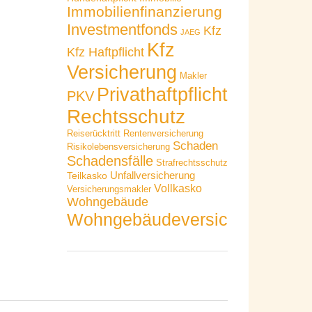
Immobilienfinanzierung
Investmentfonds
Kfz
JAEG
Kfz
Kfz Haftpflicht
Versicherung
Makler
Privathaftpflicht
PKV
Rechtsschutz
Reiserücktritt
Rentenversicherung
Schaden
Risikolebensversicherung
Schadensfälle
Strafrechtsschutz
Unfallversicherung
Teilkasko
Vollkasko
Versicherungsmakler
Wohngebäude
Wohngebäudeversicherung