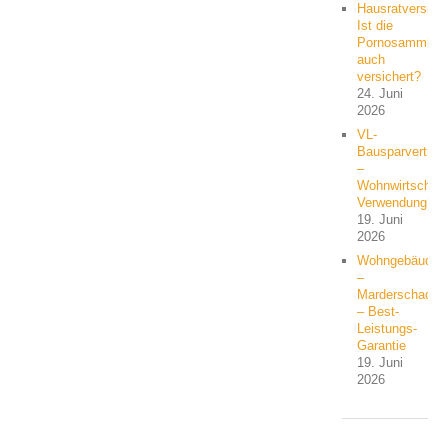
Hausratversich
Ist die
Pornosammlun
auch
versichert?
24. Juni
2026
VL-
Bausparvertrag
–
Wohnwirtschaft
Verwendung?
19. Juni
2026
Wohngebäude
–
Marderschaden
– Best-
Leistungs-
Garantie
19. Juni
2026