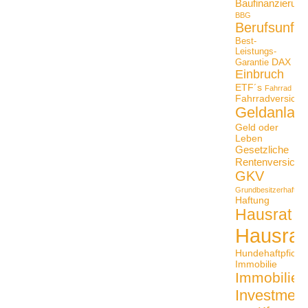
Baufinanzierung
BBG
Berufsunfäh
Best-
Leistungs-
DAX
Garantie
Einbruch
ETF´s
Fahrrad
Fahrradversiche
Geldanlag
Geld oder
Leben
Gesetzliche
Rentenversiche
GKV
Grundbesitzerhaftpfli
Haftung
Hausrat
Hausrat
Hundehaftpficht
Immobilie
Immobilien
Investmen