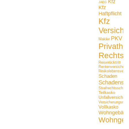
Kfz
JAEG
Kfz
Haftpflicht
Kfz
Versiche
PKV
Makler
Privathaf
Rechtss
Reiserücktritt
Rentenversicheru
Risikolebensversi
Schaden
Schadensfäl
Strafrechtsschutz
Teilkasko
Unfallversicher
Versicherungsmak
Vollkasko
Wohngebäu
Wohngeb