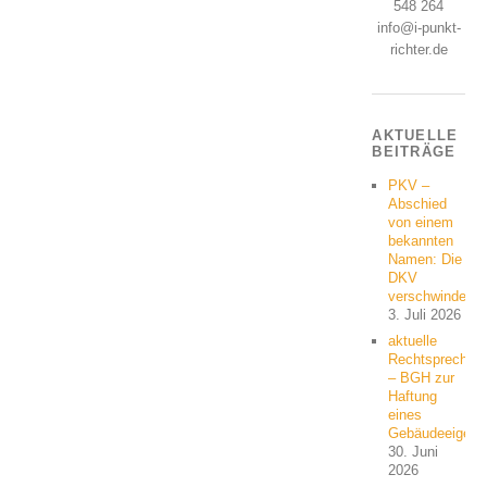
548 264
info@i-punkt-
richter.de
AKTUELLE
BEITRÄGE
PKV –
Abschied
von einem
bekannten
Namen: Die
DKV
verschwindet
3. Juli 2026
aktuelle
Rechtsprechun
– BGH zur
Haftung
eines
Gebäudeeigent
30. Juni
2026