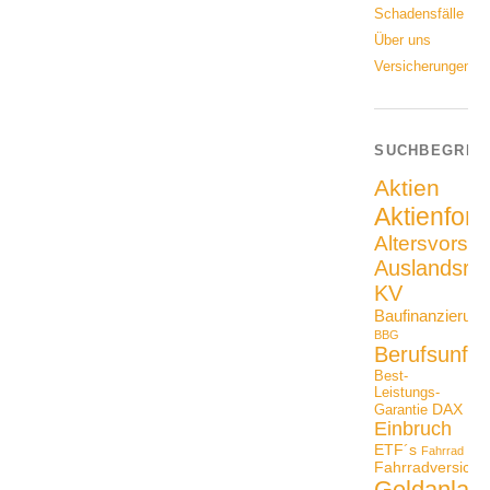
Schadensfälle
Über uns
Versicherungen
SUCHBEGRIF
Aktien
Aktienfon
Altersvorso
Auslandsrei
KV
Baufinanzierung
BBG
Berufsunfäh
Best-
Leistungs-
DAX
Garantie
Einbruch
ETF´s
Fahrrad
Fahrradversiche
Geldanlag