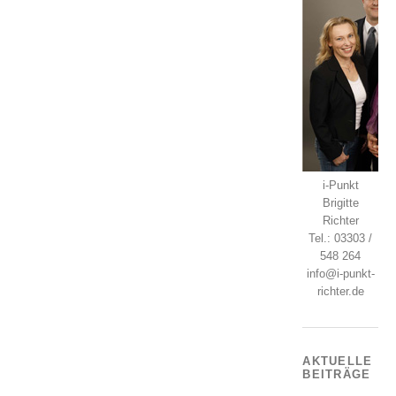
i-Punkt
Brigitte
Richter
Tel.: 03303 /
548 264
info@i-punkt-
richter.de
AKTUELLE
BEITRÄGE