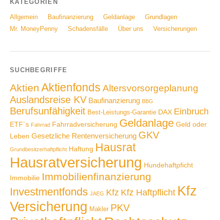
KATEGORIEN
Allgemein
Baufinanzierung
Geldanlage
Grundlagen
Mr. MoneyPenny
Schadensfälle
Über uns
Versicherungen
SUCHBEGRIFFE
Aktienfonds
Aktien
Altersvorsorgeplanung
Auslandsreise KV
Baufinanzierung
BBG
Berufsunfähigkeit
Einbruch
DAX
Best-Leistungs-Garantie
Geldanlage
ETF´s
Fahrradversicherung
Geld oder
Fahrrad
GKV
Gesetzliche Rentenversicherung
Leben
Hausrat
Haftung
Grundbesitzerhaftpflicht
Hausratversicherung
Hundehaftpficht
Immobilienfinanzierung
Immobilie
Kfz
Investmentfonds
Kfz
Kfz Haftpflicht
JAEG
Versicherung
PKV
Makler