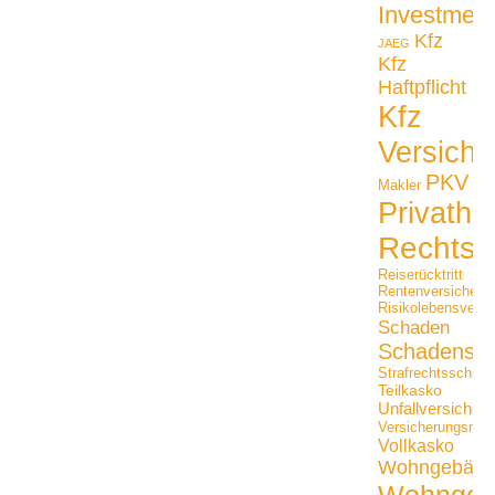
Investmen
Kfz
JAEG
Kfz
Haftpflicht
Kfz
Versiche
PKV
Makler
Privathaf
Rechtss
Reiserücktritt
Rentenversicheru
Risikolebensversi
Schaden
Schadensfäl
Strafrechtsschutz
Teilkasko
Unfallversicher
Versicherungsmak
Vollkasko
Wohngebäu
Wohngeb