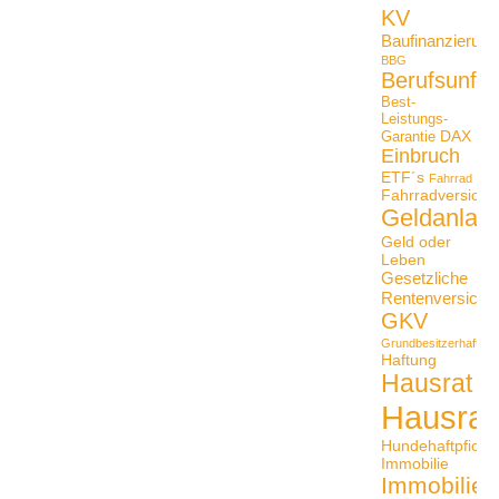
KV
Baufinanzierung
BBG
Berufsunfäh
Best-
Leistungs-
DAX
Garantie
Einbruch
ETF´s
Fahrrad
Fahrradversiche
Geldanlag
Geld oder
Leben
Gesetzliche
Rentenversiche
GKV
Grundbesitzerhaftpfli
Haftung
Hausrat
Hausrat
Hundehaftpficht
Immobilie
Immobilien