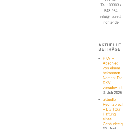
Tel.: 03303 /
548 264
info@i-punkt-
richter.de
AKTUELLE
BEITRÄGE
PKV –
Abschied
von einem
bekannten
Namen: Die
DKV
verschwindet
3. Juli 2026
aktuelle
Rechtsprechun
– BGH zur
Haftung
eines
Gebäudeeigent
30. Juni