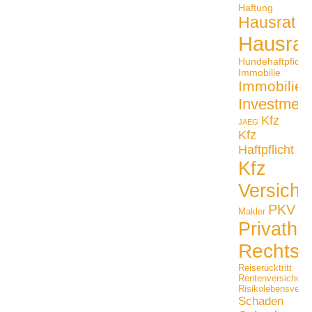
Haftung
Hausrat
Hausrat
Hundehaftpficht
Immobilie
Immobilien
Investmen
Kfz
JAEG
Kfz
Haftpflicht
Kfz
Versiche
PKV
Makler
Privathaf
Rechtss
Reiserücktritt
Rentenversicheru
Risikolebensversi
Schaden