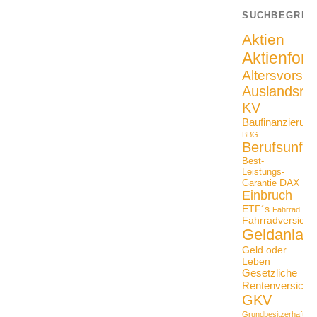
SUCHBEGRIF
Aktien
Aktienfon
Altersvorso
Auslandsrei
KV
Baufinanzierung
BBG
Berufsunfäh
Best-
Leistungs-
DAX
Garantie
Einbruch
ETF´s
Fahrrad
Fahrradversiche
Geldanlag
Geld oder
Leben
Gesetzliche
Rentenversiche
GKV
Grundbesitzerhaftpfli