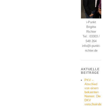
i-Punkt
Brigitte
Richter
Tel.: 03303 /
548 264
info@i-punkt-
richter.de
AKTUELLE
BEITRÄGE
PKV –
Abschied
von einem
bekannten
Namen: Die
DKV
verschwindet