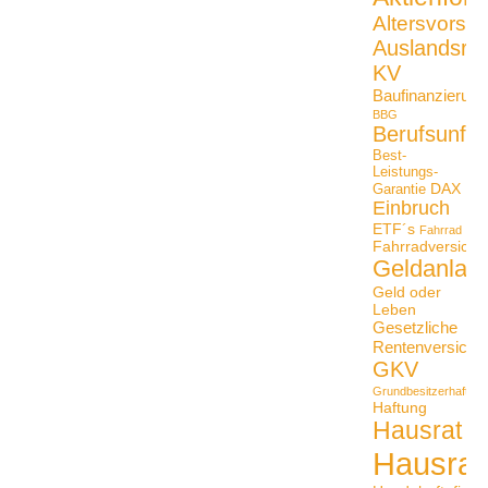
Altersvorso
Auslandsrei
KV
Baufinanzierung
BBG
Berufsunfäh
Best-
Leistungs-
DAX
Garantie
Einbruch
ETF´s
Fahrrad
Fahrradversiche
Geldanlag
Geld oder
Leben
Gesetzliche
Rentenversiche
GKV
Grundbesitzerhaftpfli
Haftung
Hausrat
Hausrat