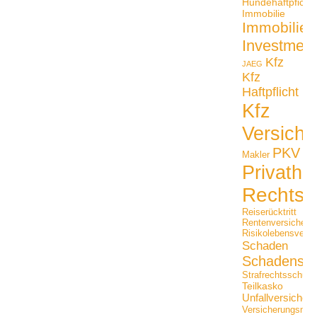
Hundehaftpficht
Immobilie
Immobilien
Investmen
Kfz
JAEG
Kfz
Haftpflicht
Kfz
Versiche
PKV
Makler
Privathaf
Rechtss
Reiserücktritt
Rentenversicheru
Risikolebensversi
Schaden
Schadensfäl
Strafrechtsschutz
Teilkasko
Unfallversicher
Versicherungsmak