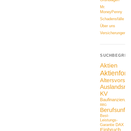
Mr.
MoneyPenny
Schadensfälle
Über uns
Versicherungen
SUCHBEGRIF
Aktien
Aktienfon
Altersvorso
Auslandsrei
KV
Baufinanzierung
BBG
Berufsunfäh
Best-
Leistungs-
DAX
Garantie
Einbruch