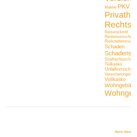
PKV
Makler
Privathaf
Rechtss
Reiserücktritt
Rentenversicheru
Risikolebensversi
Schaden
Schadensfäl
Strafrechtsschutz
Teilkasko
Unfallversicher
Versicherungsmak
Vollkasko
Wohngebäu
Wohngeb
Nach oben