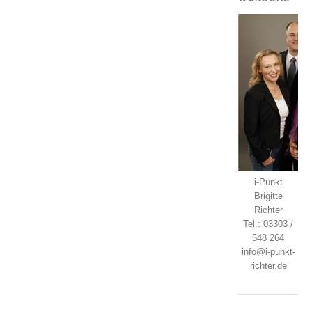
i-Punkt
Brigitte
Richter
Tel.: 03303 /
548 264
info@i-punkt-
richter.de