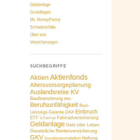
Geldanlage
Grundlagen
Mr. MoneyPenny
Schadensfälle
Über uns
Versicherungen
SUCHBEGRIFFE
Aktienfonds
Aktien
Altersvorsorgeplanung
Auslandsreise KV
Baufinanzierung
BBG
Berufsunfähigkeit
Best-
Einbruch
DAX
Leistungs-Garantie
ETF´s
Fahrradversicherung
Fahrrad
Geldanlage
Geld oder Leben
Gesetzliche Rentenversicherung
GKV
Haftung
Grundbesitzerhaftpflicht