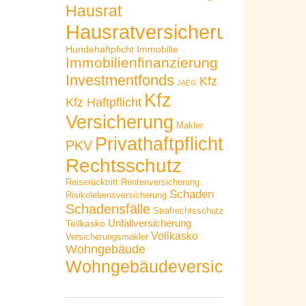
Hausrat
Hausratversicherung
Hundehaftpficht
Immobilie
Immobilienfinanzierung
Investmentfonds
Kfz
JAEG
Kfz
Kfz Haftpflicht
Versicherung
Makler
Privathaftpflicht
PKV
Rechtsschutz
Reiserücktritt
Rentenversicherung
Schaden
Risikolebensversicherung
Schadensfälle
Strafrechtsschutz
Unfallversicherung
Teilkasko
Vollkasko
Versicherungsmakler
Wohngebäude
Wohngebäudeversicherung