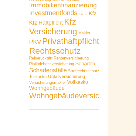
Immobilienfinanzierung
Investmentfonds
Kfz
JAEG
Kfz
Kfz Haftpflicht
Versicherung
Makler
Privathaftpflicht
PKV
Rechtsschutz
Reiserücktritt
Rentenversicherung
Schaden
Risikolebensversicherung
Schadensfälle
Strafrechtsschutz
Unfallversicherung
Teilkasko
Vollkasko
Versicherungsmakler
Wohngebäude
Wohngebäudeversicherung