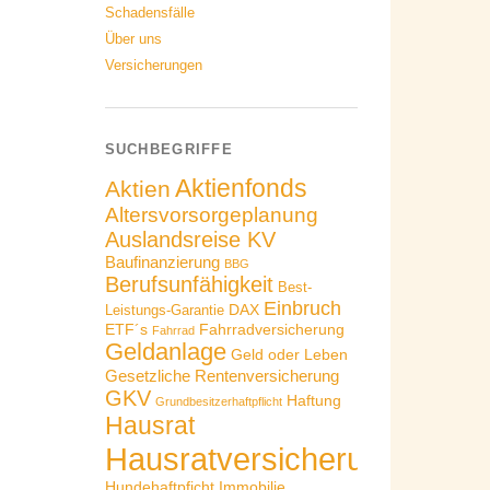
Schadensfälle
Über uns
Versicherungen
SUCHBEGRIFFE
Aktienfonds
Aktien
Altersvorsorgeplanung
Auslandsreise KV
Baufinanzierung
BBG
Berufsunfähigkeit
Best-
Einbruch
DAX
Leistungs-Garantie
ETF´s
Fahrradversicherung
Fahrrad
Geldanlage
Geld oder Leben
Gesetzliche Rentenversicherung
GKV
Haftung
Grundbesitzerhaftpflicht
Hausrat
Hausratversicherung
Hundehaftpficht
Immobilie