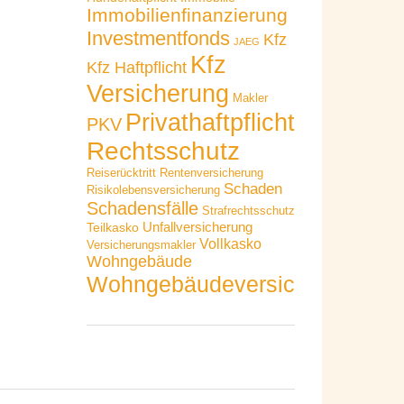
Immobilienfinanzierung
Investmentfonds
Kfz
JAEG
Kfz
Kfz Haftpflicht
Versicherung
Makler
Privathaftpflicht
PKV
Rechtsschutz
Reiserücktritt
Rentenversicherung
Schaden
Risikolebensversicherung
Schadensfälle
Strafrechtsschutz
Unfallversicherung
Teilkasko
Vollkasko
Versicherungsmakler
Wohngebäude
Wohngebäudeversicherung