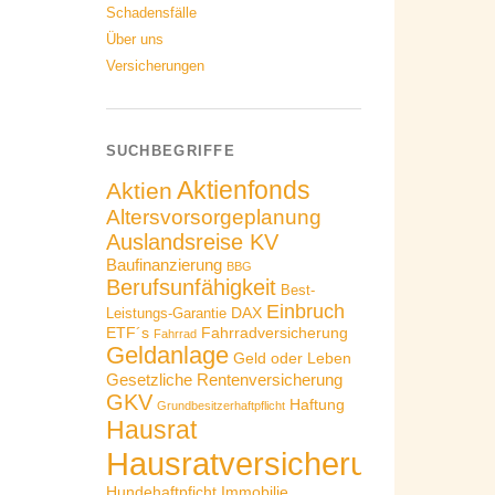
Schadensfälle
Über uns
Versicherungen
SUCHBEGRIFFE
Aktienfonds
Aktien
Altersvorsorgeplanung
Auslandsreise KV
Baufinanzierung
BBG
Berufsunfähigkeit
Best-
Einbruch
DAX
Leistungs-Garantie
ETF´s
Fahrradversicherung
Fahrrad
Geldanlage
Geld oder Leben
Gesetzliche Rentenversicherung
GKV
Haftung
Grundbesitzerhaftpflicht
Hausrat
Hausratversicherung
Hundehaftpficht
Immobilie