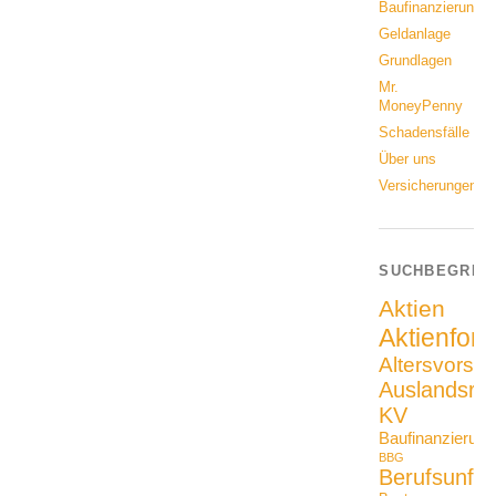
Baufinanzierung
Geldanlage
Grundlagen
Mr.
MoneyPenny
Schadensfälle
Über uns
Versicherungen
SUCHBEGRIF
Aktien
Aktienfon
Altersvorso
Auslandsrei
KV
Baufinanzierung
BBG
Berufsunfäh