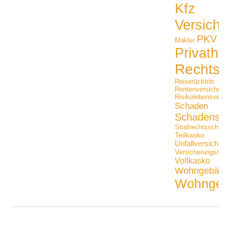
Kfz
Versiche
PKV
Makler
Privathaf
Rechtss
Reiserücktritt
Rentenversicheru
Risikolebensversi
Schaden
Schadensfäl
Strafrechtsschutz
Teilkasko
Unfallversicher
Versicherungsmak
Vollkasko
Wohngebäu
Wohngeb