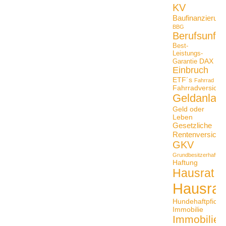
KV
Baufinanzierung
BBG
Berufsunfäh
Best-
Leistungs-
DAX
Garantie
Einbruch
ETF´s
Fahrrad
Fahrradversiche
Geldanlag
Geld oder
Leben
Gesetzliche
Rentenversiche
GKV
Grundbesitzerhaftpfli
Haftung
Hausrat
Hausrat
Hundehaftpficht
Immobilie
Immobilien