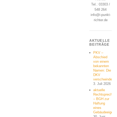
Tel.: 03303 /
548 264
info@i-punkt-
richter.de
AKTUELLE
BEITRÄGE
PKV –
Abschied
von einem
bekannten
Namen: Die
DKV
verschwindet
3. Juli 2026
aktuelle
Rechtsprechun
– BGH zur
Haftung
eines
Gebäudeeigent
30. Juni