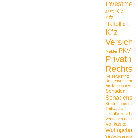
Investmen
Kfz
JAEG
Kfz
Haftpflicht
Kfz
Versiche
PKV
Makler
Privathaf
Rechtss
Reiserücktritt
Rentenversicheru
Risikolebensversi
Schaden
Schadensfäl
Strafrechtsschutz
Teilkasko
Unfallversicher
Versicherungsmak
Vollkasko
Wohngebäu
Wohngeb